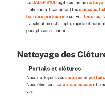
Le
DALEP 2100
agit comme un
nettoyan
Il élimine efficacement les
mousses
,
li
barrière protectrice
sur vos
toitures
,
f
L’application est simple, rapide et perme
pour plusieurs années.
Nettoyage des Clôtur
Portails et clôtures
Nous nettoyons vos
clôtures
et
portails
Nous éliminons
saletés
,
mousses
et tra
vie.