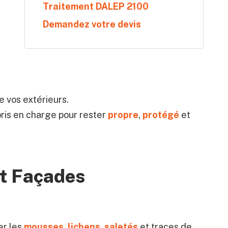
Traitement DALEP 2100
Demandez votre devis
 vos extérieurs.
ris en charge pour rester
propre
,
protégé
et
t Façades
er les
mousses
,
lichens
,
saletés
et traces de