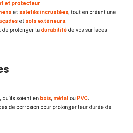
t et protecteur
.
chens
et
saletés incrustées
, tout en créant une
açades
et
sols extérieurs
.
t de prolonger la
durabilité
de vos surfaces
es
, qu’ils soient en
bois
,
métal
ou
PVC
.
ces de corrosion pour prolonger leur durée de