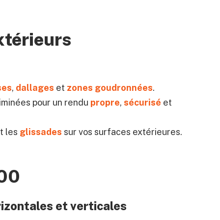
xtérieurs
ses
,
dallages
et
zones goudronnées
.
iminées pour un rendu
propre
,
sécurisé
et
t les
glissades
sur vos surfaces extérieures.
100
izontales et verticales